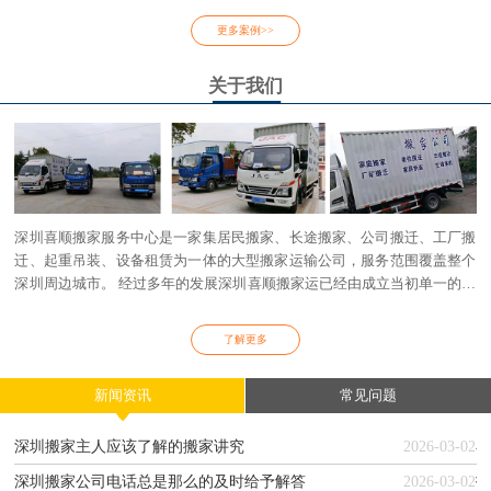
更多案例>>
关于我们
深圳喜顺搬家服务中心是一家集居民搬家、长途搬家、公司搬迁、工厂搬
迁、起重吊装、设备租赁为一体的大型搬家运输公司，服务范围覆盖整个
深圳周边城市。 经过多年的发展深圳喜顺搬家运已经由成立当初单一的居
搬家运业务演变到以写字楼搬迁、大型厂房搬迁、各类工程机械租赁为核
心业务。
了解更多
新闻资讯
常见问题
深圳搬家主人应该了解的搬家讲究
2026-03-02
深圳搬家公司电话总是那么的及时给予解答
2026-03-02