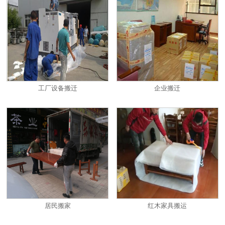
工厂设备搬迁
企业搬迁
居民搬家
红木家具搬运