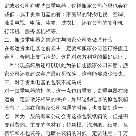
庭或者公司有哪些贵重电器，这样搬家公司心里也会有
些低，属于贵重电器的有：家庭里的背投电视、空调、
液晶电视、电脑、冰箱、洗衣机。还有公司的复印机、
打印机、服务器机柜等。
二、搬贵重电器之前雇主与搬家公司要做些什么
在搬运贵重电器之前雇主一定要和搬家公司签订好搬迁
合同，合同上要写清楚。这是对双方利益的最好保证，
一旦出现损坏后还可以以此为依据想搬家公司索赔，搬
家公司还要建议客户最好买保险，这样能够减少损失。
三、对于贵重电器的包装不能马虎
对于贵重电器的打包，这一点也很重要，贵重电器在搬
运前一定要做好相应的保护，如果这些电器的原包装箱
没有了，那在和搬家公司沟通的时候，也要提到这一
点，因为一般的搬家公司会有这些包装纸箱的，但是需
要付费的。主要的包材有：拉丝模、汽泡纸、纸箱、瓦
楞纸和木包装等。电脑在装箱的时候一定要注意，千万