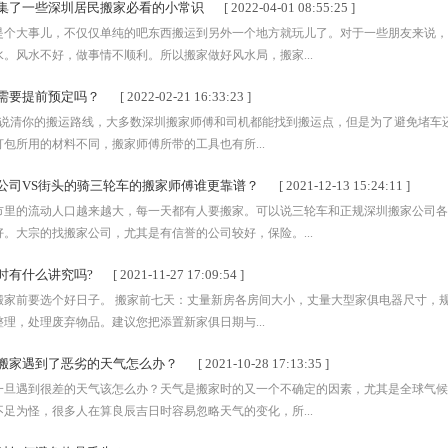
集了一些深圳居民搬家必看的小常识
[ 2022-04-01 08:55:25 ]
是个大事儿，不仅仅单纯的吧东西搬运到另外一个地方就玩儿了。对于一些朋友来说，
。风水不好，做事情不顺利。所以搬家做好风水局，搬家...
需要提前预定吗？
[ 2022-02-21 16:33:23 ]
要说清你的搬运路线，大多数深圳搬家师傅和司机都能找到搬运点，但是为了避免堵车还
包所用的材料不同，搬家师傅所带的工具也有所...
公司VS街头的骑三轮车的搬家师傅谁更靠谱？
[ 2021-12-13 15:24:11 ]
市里的流动人口越来越大，每一天都有人要搬家。可以说三轮车和正规深圳搬家公司各
。大宗的找搬家公司，尤其是有信誉的公司较好，保险。...
时有什么讲究吗?
[ 2021-11-27 17:09:54 ]
搬家前要选个好日子。 搬家前七天：丈量新房各房间大小，丈量大型家俱电器尺寸，规
理，处理废弃物品。建议您把添置新家俱日期与...
搬家遇到了恶劣的天气怎么办？
[ 2021-10-28 17:13:35 ]
一旦遇到很差的天气该怎么办？天气是搬家时的又一个不确定的因素，尤其是全球气候
足为怪，很多人在算良辰吉日时容易忽略天气的变化，所...