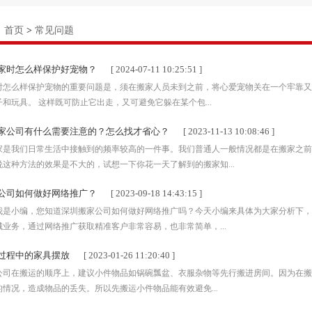
：
首页
>
常见问题
家时怎么样保护好宠物？
[ 2024-07-11 10:25:51 ]
时怎么样保护宠物的重要问题是，须在搬家人员未到之前，将心爱宠物关在一个牢靠又
和玩具。 这样既可防止它出走，又可避免它躲在某个包...
家公司有什么需要注意的？怎么找才省心？
[ 2023-11-13 10:08:46 ]
家是我们日常生活中接触到的频率较高的一件事。我们普通人一般情况都是在搬家之前
说这种方法的效果是不大的，试想一下你花一天了解到的搬家知...
公司如何做好网络推广？
[ 2023-09-18 14:43:15 ]
我是小编，您知道深圳搬家公司如何做好网络推广吗？今天小编来具体为大家分析下，
业务，通过网络推广获取精准客户非常容易，也非常简单，...
过程中的家具摆放
[ 2023-01-26 11:20:40 ]
公司在搬运的顺序上，建议小件物品如锅碗瓢盆、衣服杂物等先行搬进房间。因为在搬
情况，造成物品的丢失。所以先搬运小件物品能有效避免...