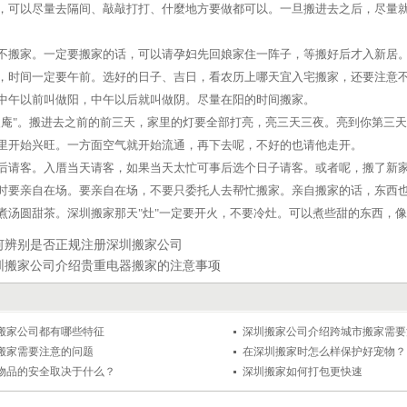
，可以尽量去隔间、敲敲打打、什麼地方要做都可以。一旦搬进去之后，尽量
孕妇不搬家。一定要搬家的话，可以请孕妇先回娘家住一阵子，等搬好后才入新居
吉日，时间一定要午前。选好的日子、吉日，看农历上哪天宜入宅搬家，还要注
中午以前叫做阳，中午以后就叫做阴。尽量在阳的时间搬家。
要"火庵"。搬进去之前的前三天，家里的灯要全部打亮，亮三天三夜。亮到你第
里开始兴旺。一方面空气就开始流通，再下去呢，不好的也请他走开。
或事后请客。入厝当天请客，如果当天太忙可事后选个日子请客。或者呢，搬了
搬家时要亲自在场。要亲自在场，不要只委托人去帮忙搬家。亲自搬家的话，东西
开火煮汤圆甜茶。深圳搬家那天"灶"一定要开火，不要冷灶。可以煮些甜的东西，
何辨别是否正规注册深圳搬家公司
圳搬家公司介绍贵重电器搬家的注意事项
搬家公司都有哪些特征
深圳搬家公司介绍跨城市搬家需要
搬家需要注意的问题
在深圳搬家时怎么样保护好宠物？
物品的安全取决于什么？
深圳搬家如何打包更快速