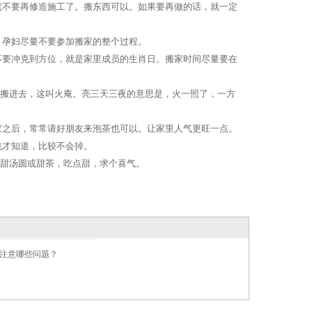
就不要再修造施工了。搬东西可以。如果要再做的话，就一定
。孕妇尽量不要参加搬家的整个过程。
意不要冲克到方位，就是家里成员的生肖日。搬家时间尽量要在
三天搬进去，这叫火庵。亮三天三夜的意思是，火一照了，一方
新家之后，常常请好朋友来泡茶也可以。让家里人气更旺一点。
也才知道，比较不会掉。
像甜汤圆或甜茶，吃点甜，求个喜气。
注意哪些问题？