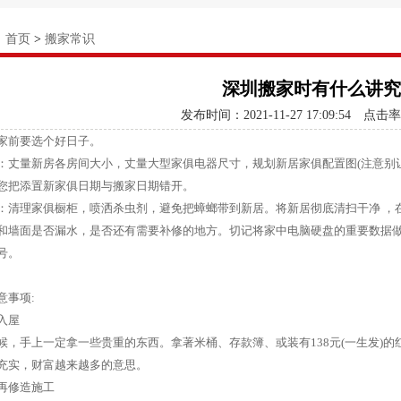
：
首页
>
搬家常识
深圳搬家时有什么讲究
发布时间：2021-11-27 17:09:54
点击率
家前要选个好日子。
：丈量新房各房间大小，丈量大型家俱电器尺寸，规划新居家俱配置图(注意别
您把添置新家俱日期与搬家日期错开。
：清理家俱橱柜，喷洒杀虫剂，避免把蟑螂带到新居。将新居彻底清扫干净 ，
和墙面是否漏水，是否还有需要补修的地方。切记将家中电脑硬盘的重要数据
号。
意事项:
手入屋
候，手上一定拿一些贵重的东西。拿著米桶、存款簿、或装有138元(一生发)
充实，财富越来越多的意思。
不再修造施工