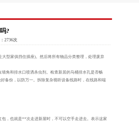
吗?
：
2736次
让大型家俱挡住插座)。然后将所有物品分类整理，处理废弃
在墙角和排水口喷洒杀虫剂。检查新居的马桶排水孔是否畅
做好备份，以防万一。拆除复杂视听设备线路时，在线路和端
的红包，也就是**次走进新屋时，不可以空手走进去。表示这家