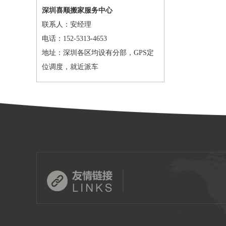
深圳喜顺搬家服务中心
联系人：安经理
电话：152-5313-4653
地址：深圳各区均设有分部，GPS定
位调度，就近派车