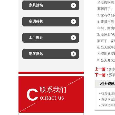
还没搬家前
家具拆装
要择日了。
3. 家有
空调移机
4. 要择
午前，因为
5. 新屋
工厂搬迁
面旺了，家
6. 当天
钢琴搬运
7. 深圳
8. 当天
上一篇：
如
下一篇：
深
相关资讯
C
联系我们
优质深圳
ontact us
深圳同城
深圳搬家