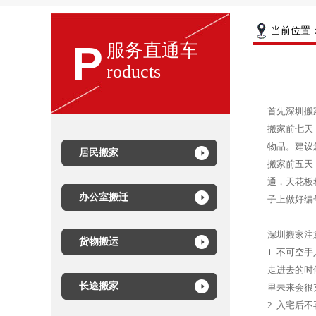
当前位置
P
服务直通车
roducts
首先深圳搬
搬家前七天
物品。建议
居民搬家
搬家前五天
通，天花板
办公室搬迁
子上做好编
深圳搬家注
货物搬运
1. 不可空
走进去的时
长途搬家
里未来会很
2. 入宅后